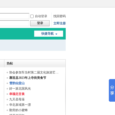
自动登录
找回密码
登录
立即注册
快捷导航
热帖
协会参加车当村第二届文化旅游艺 ...
襄垣县2023年上寺街美食节
雪韵仙堂山
好一派北国风光
幸福北甘泉
九天圣母庙
华北泉域第一漂
勤劳的小蜜蜂