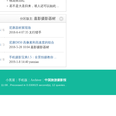
桃花依旧红
若不是大圣归来，谁人还可以如此 ...
嘉影摄影器材
分区版主:
尼康器材展现场
5
/ 6
2018-6-4 07:35
太行猎手
尼康D850 高像素和高速度的组合
3
/ 3
2018-5-28 10:04
嘉影摄影器材
手机摄影宝典1.5：全景拍摄教你 ...
6
/ 8
2019-1-8 14:40
yunxiao
小黑屋
|
手机版
|
Archiver
|
中国旅游摄影报
 11:08
, Processed in 0.030615 second(s), 12 queries .