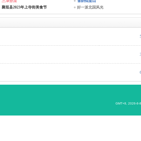
三漳合流
雪韵仙堂山
襄垣县2023年上寺街美食节
好一派北国风光
GMT+8, 2026-8-8