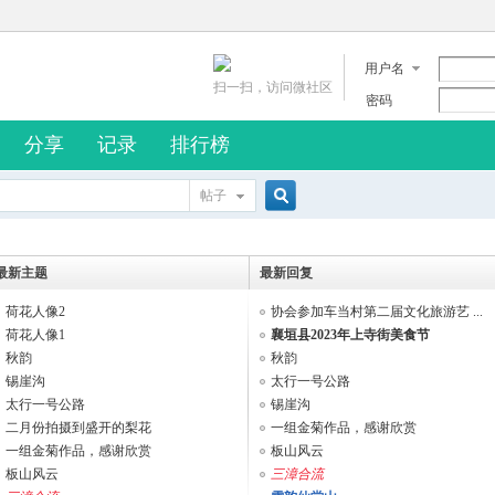
用户名
扫一扫，访问微社区
密码
分享
记录
排行榜
帖子
搜
最新主题
最新回复
荷花人像2
协会参加车当村第二届文化旅游艺 ...
索
荷花人像1
襄垣县2023年上寺街美食节
秋韵
秋韵
锡崖沟
太行一号公路
太行一号公路
锡崖沟
二月份拍摄到盛开的梨花
一组金菊作品，感谢欣赏
一组金菊作品，感谢欣赏
板山风云
板山风云
三漳合流