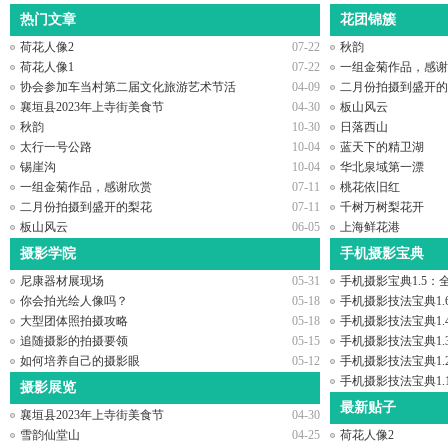
热门文章
花团锦簇
荷花人像2
07-22
秋韵
荷花人像1
07-22
一组金菊作品，感谢
协会参加车当村第二届文化旅游艺术节活
04-09
二月份拍摄到盛开的
襄垣县2023年上寺街美食节
04-30
板山风云
秋韵
10-30
日落西山
太行一号公路
10-04
蓝天下的精卫湖
锡崖沟
10-04
华北泉域第一漂
一组金菊作品，感谢欣赏
07-11
桃花依旧红
二月份拍摄到盛开的梨花
07-11
千树万树梨花开
板山风云
06-05
上海鲜花港
摄影学院
手机摄影宝典
尼康器材展现场
05-31
手机摄影宝典1.5
你会拍光绘人像吗？
05-18
手机摄影技法宝典1
大型团体照拍摄攻略
05-18
手机摄影技法宝典1.
追随摄影的拍摄要领
05-15
手机摄影技法宝典1
如何培养自己的摄影眼
05-12
手机摄影技法宝典1
手机摄影技法宝典1
摄影展览
最新贴子
襄垣县2023年上寺街美食节
04-30
雪韵仙堂山
04-25
荷花人像2