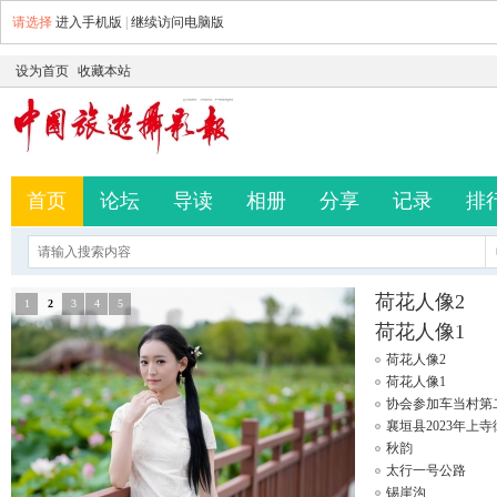
请选择
进入手机版
|
继续访问电脑版
设为首页
收藏本站
首页
论坛
导读
相册
分享
记录
排
荷花人像2
1
2
3
4
5
荷花人像1
荷花人像2
荷花人像1
协会参加车当村第
襄垣县2023年上
秋韵
太行一号公路
锡崖沟