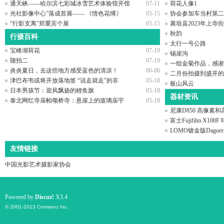
通天峡——哈尔滨七彩城冰雪艺术体验馆开馆
07-11
荷花人像1
光社影像中心”落成首展—— 《情色花缚》
05-15
协会参加车当村第二
“行影支离”郑重宾个展
05-15
襄垣县2023年上寺
秋韵
行摄百科
太行一号公路
宝峰湖荷花
07-19
锡崖沟
随拍二
07-19
一组金菊作品，感谢
炎炎夏日，去这些地方感受蓝色的清凉！
06-06
二月份拍摄到盛开的
津巴布韦或将开放落地签 “说走就走”的非
05-18
板山风云
日本男孩节：迎风飘扬的鲤鱼旗
05-18
器材资讯
泰北网红寺庙帕颂桥寺：悬崖上的玻璃庙宇
05-18
尼康D850 高像素
富士Fujifilm X1
LOMO镀金版Daguerreo
友情链接
中国光影艺术摄影家协会
Powered by
Discuz!
X3.4
© 2001-2013
Comsenz Inc.