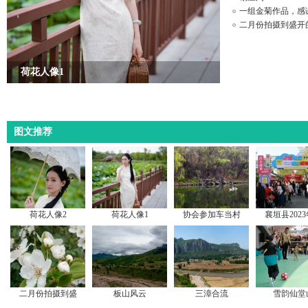
一组金菊作品，感
二月份拍摄到盛开
荷花人像1
图文推荐
荷花人像2
荷花人像1
协会参加车当村
襄垣县202
二月份拍摄到盛
板山风云
三漳合流
雪韵仙堂