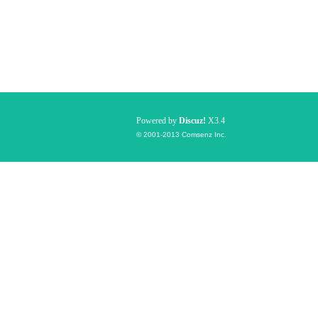
Powered by
Discuz!
X3.4
© 2001-2013
Comsenz Inc.