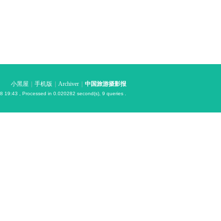
小黑屋
|
手机版
|
Archiver
|
中国旅游摄影报
8 19:43
, Processed in 0.020282 second(s), 9 queries .