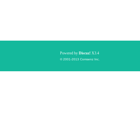
Powered by
Discuz!
X3.4
© 2001-2013
Comsenz Inc.