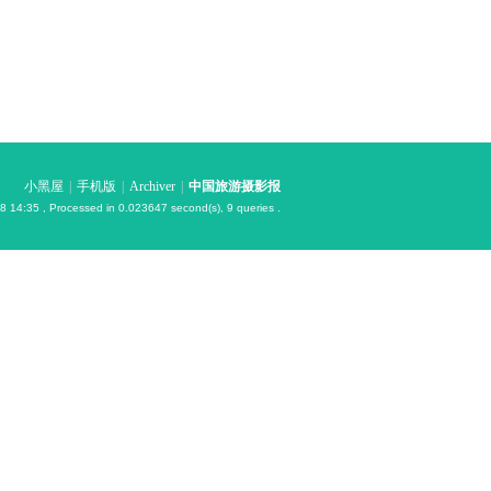
小黑屋
|
手机版
|
Archiver
|
中国旅游摄影报
8 14:35
, Processed in 0.023647 second(s), 9 queries .