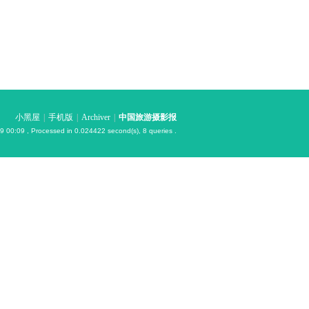
小黑屋
|
手机版
|
Archiver
|
中国旅游摄影报
9 00:09
, Processed in 0.024422 second(s), 8 queries .