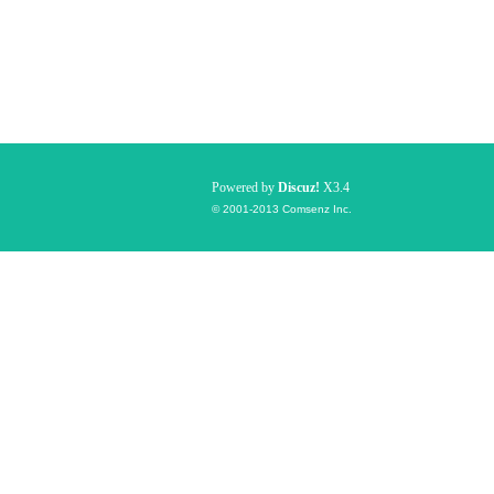
Powered by
Discuz!
X3.4
© 2001-2013
Comsenz Inc.