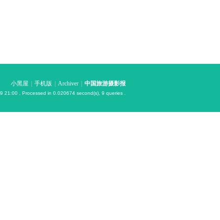
小黑屋
|
手机版
|
Archiver
|
中国旅游摄影报
9 21:00
, Processed in 0.020674 second(s), 9 queries .