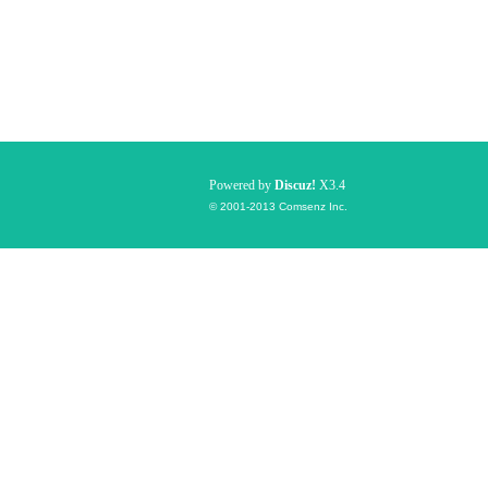
Powered by
Discuz!
X3.4
© 2001-2013
Comsenz Inc.