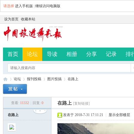
请选择
进入手机版
|
继续访问电脑版
设为首页
收藏本站
首页
论坛
导读
相册
分享
记录
排
论坛
报刊投稿
图片投搞
在路上
在路上
查看:
11332
|
回复:
0
[复制链接]
中
»
›
›
›
在路上
发表于 2018-7-31 17:11:21
|
显示全部楼层