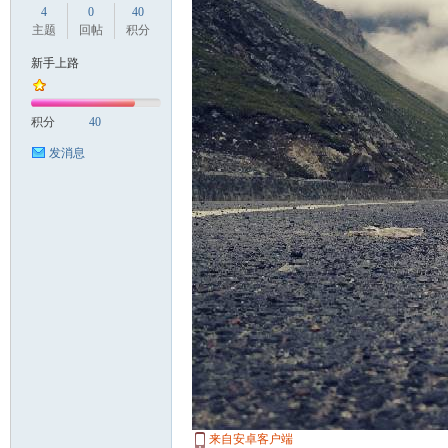
4
0
40
主题
回帖
积分
新手上路
国
积分
40
发消息
旅
来自安卓客户端